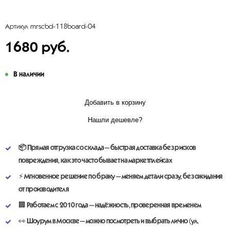
mrscbd-118board-04
Артикул
1680 руб.
В наличии
Добавить в корзину
Нашли дешевле?
📦
П
рямая отгрузка со склада
— быстрая доставка без рисков
повреждения, как это часто бывает на маркетплейсах
⚡
Мгновенное решение по браку
— меняем детали сразу, без ожидания
от производителя
🏢
Работаем с 2010 года
— надёжность, проверенная временем
👀
Шоурум в Москве
— можно посмотреть и выбрать лично (ул.