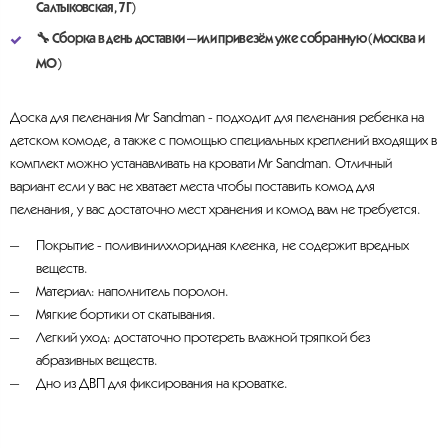
Салтыковская, 7Г)
🔧
Сборка в день доставки
— или привезём уже собранную (Москва и
МО)
Доска для пеленания Mr Sandman - подходит для пеленания ребенка на
детском комоде, а также с помощью специальных креплений входящих в
комплект можно устанавливать на кровати Mr Sandman. Отличный
вариант если у вас не хватает места чтобы поставить комод для
пеленания, у вас достаточно мест хранения и комод вам не требуется.
Покрытие - поливинилхлоридная клеенка, не содержит вредных
веществ.
Материал: наполнитель поролон.
Мягкие бортики от скатывания.
Легкий уход: достаточно протереть влажной тряпкой без
абразивных веществ.
Дно из ДВП для фиксирования на кроватке.