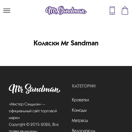
Коляски Mr Sandman
КАТЕГОРИИ
Кроватки
«Мистер Сэндмэн» —
Комоды
официальный сайт торговой
марки
Матрасы
Copyright © 2015-2026, Все
Велосипеды
права защищены