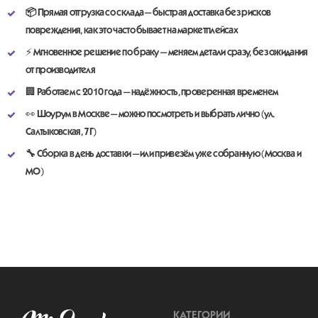
📦
П
рямая отгрузка со склада
— быстрая доставка без рисков
повреждения, как это часто бывает на маркетплейсах
⚡
Мгновенное решение по браку
— меняем детали сразу, без ожидания
от производителя
🏢
Работаем с 2010 года
— надёжность, проверенная временем
👀
Шоурум в Москве
— можно посмотреть и выбрать лично (ул.
Салтыковская, 7Г)
🔧
Сборка в день доставки
— или привезём уже собранную (Москва и
МО)
КАТЕГОРИИ